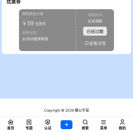
优惠劵
限制商品分类
领取时间
无法领取
10
￥
优惠劵
已经过期
使用时效：
30天内使用有效
查看详情
Copyright © 2026
瓣公宇宙
粤ICP备2021076721号
查询 2 次，耗时 0.1742 秒
首页
专题
认证
搜索
菜单
我的