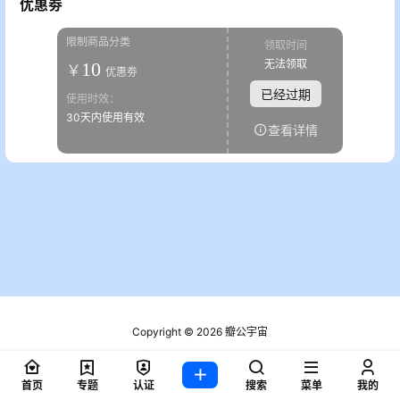
优惠劵
限制商品分类
领取时间
无法领取
10
￥
优惠劵
已经过期
使用时效：
30天内使用有效
查看详情
Copyright © 2026
瓣公宇宙
粤ICP备2021076721号
查询 2 次，耗时 0.1775 秒
首页
专题
认证
搜索
菜单
我的