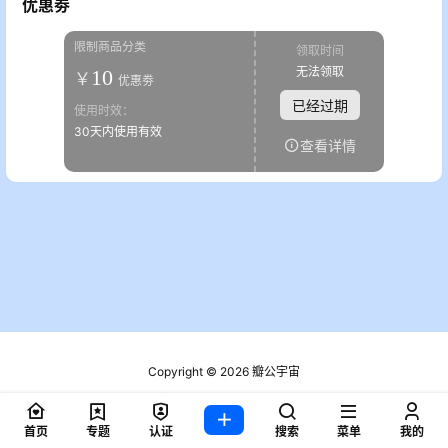
优惠劵
限制商品分类
领取时间
无法领取
10
￥
优惠劵
已经过期
使用时效：
30天内使用有效
查看详情
Copyright © 2026
瓣公宇宙
粤ICP备2021076721号
查询 2 次，耗时 0.1796 秒
首页
专题
认证
搜索
菜单
我的