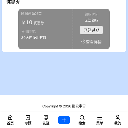
优惠劵
限制商品分类
领取时间
无法领取
10
￥
优惠劵
已经过期
使用时效：
30天内使用有效
查看详情
Copyright © 2026
瓣公宇宙
粤ICP备2021076721号
查询 2 次，耗时 0.1834 秒
首页
专题
认证
搜索
菜单
我的