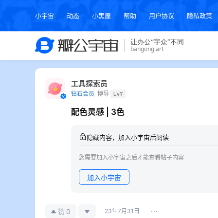
小宇宙
动态
小黑屋
帮助
用户协议
隐私政策
工具探索员
钻石会员
博导
Lv7
配色灵感 | 3色
隐藏内容，加入小宇宙后阅读
您需要加入小宇宙之后才能查看帖子内容
加入小宇宙
0
赞
23年7月31日