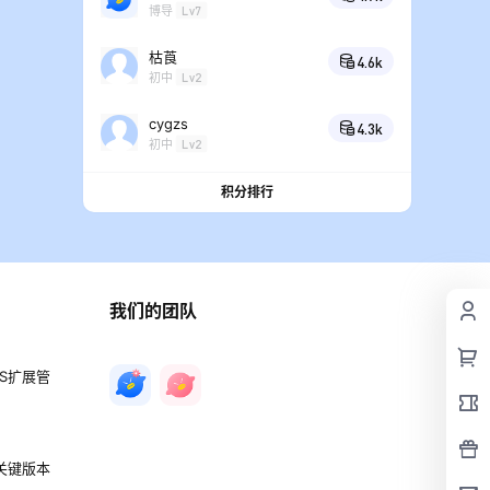
博导
Lv7
枯莨
4.6k
初中
Lv2
cygzs
4.3k
初中
Lv2
积分排行
我们的团队
PS扩展管
 关键版本