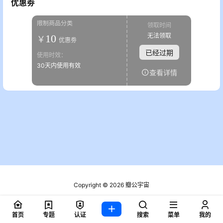
优惠劵
限制商品分类
领取时间
无法领取
10
￥
优惠劵
已经过期
使用时效：
30天内使用有效
查看详情
Copyright © 2026
瓣公宇宙
粤ICP备2021076721号
查询 2 次，耗时 0.1770 秒
首页
专题
认证
搜索
菜单
我的