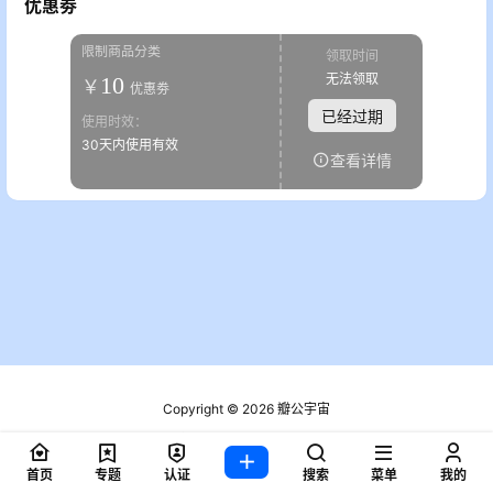
优惠劵
限制商品分类
领取时间
无法领取
10
￥
优惠劵
已经过期
使用时效：
30天内使用有效
查看详情
Copyright © 2026
瓣公宇宙
粤ICP备2021076721号
查询 2 次，耗时 0.1802 秒
首页
专题
认证
搜索
菜单
我的