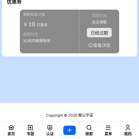
优惠劵
限制商品分类
领取时间
无法领取
10
￥
优惠劵
已经过期
使用时效：
30天内使用有效
查看详情
Copyright © 2026
瓣公宇宙
粤ICP备2021076721号
查询 2 次，耗时 0.1857 秒
首页
专题
认证
搜索
菜单
我的