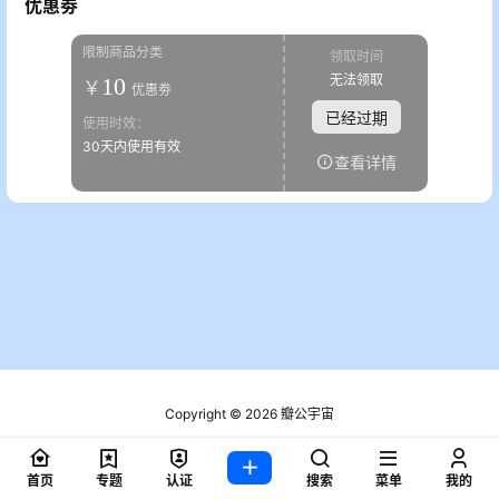
优惠劵
限制商品分类
领取时间
无法领取
10
￥
优惠劵
已经过期
使用时效：
30天内使用有效
查看详情
Copyright © 2026
瓣公宇宙
粤ICP备2021076721号
查询 2 次，耗时 0.1818 秒
首页
专题
认证
搜索
菜单
我的