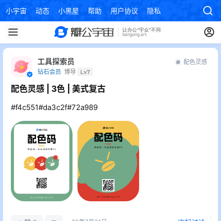
小宇宙
动态
小黑屋
帮助
用户协议
隐私政策
工具探索员
配色灵感
钻石会员
博导
Lv7
配色灵感 | 3色 | 美式复古
#f4c551#da3c2f#72a989