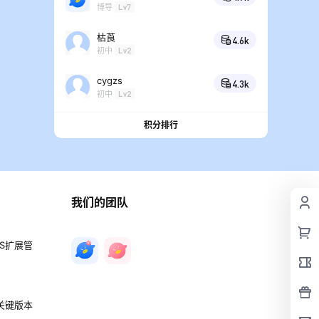
博导
Lv7
枯莨
4.6k
初中
Lv2
cygzs
4.3k
初中
Lv2
积分排行
我们的团队
PS扩展管
 关键版本