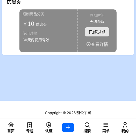
优惠劵
限制商品分类
领取时间
无法领取
10
￥
优惠劵
已经过期
使用时效：
30天内使用有效
查看详情
Copyright © 2026
瓣公宇宙
粤ICP备2021076721号
查询 2 次，耗时 0.1787 秒
首页
专题
认证
搜索
菜单
我的