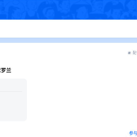
配
紫罗兰
参