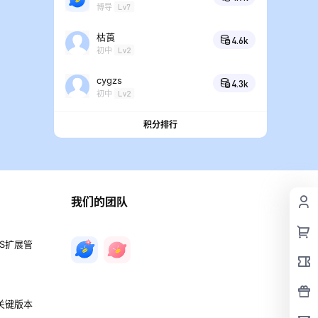
博导
Lv7
枯莨
4.6k
初中
Lv2
cygzs
4.3k
初中
Lv2
积分排行
我们的团队
PS扩展管
 关键版本