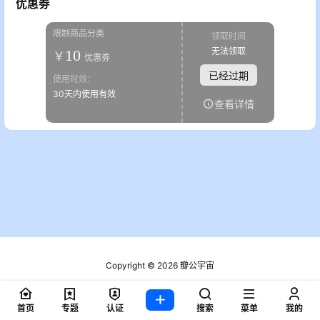
优惠劵
限制商品分类
领取时间
无法领取
10
￥
优惠劵
已经过期
使用时效：
30天内使用有效
查看详情
Copyright © 2026
瓣公宇宙
粤ICP备2021076721号
查询 2 次，耗时 0.1870 秒
首页
专题
认证
搜索
菜单
我的