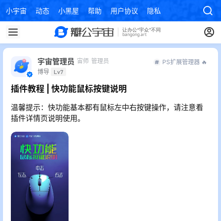
小宇宙
动态
小黑屋
帮助
用户协议
隐私政策
宇宙管理员
宙师
管理员
PS扩展管理器 🔥
博导
Lv7
插件教程 | 快功能鼠标按键说明
温馨提示：快功能基本都有鼠标左中右按键操作，请注意看
插件详情页说明使用。