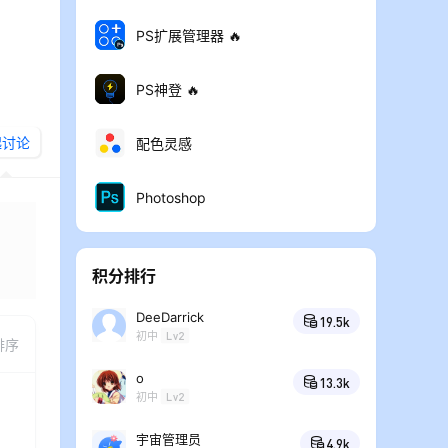
PS扩展管理器 🔥
PS神登 🔥
起讨论
配色灵感
Photoshop
积分排行
布
DeeDarrick
19.5k
初中
Lv2
排序
o
13.3k
初中
Lv2
宇宙管理员
4.9k