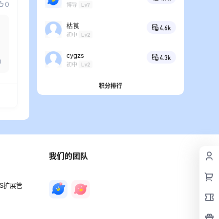
0
博导
Lv7
枯莨
4.6k
初中
Lv2
cygzs
4.3k
0
初中
Lv2
积分排行
我们的团队
PS扩展管