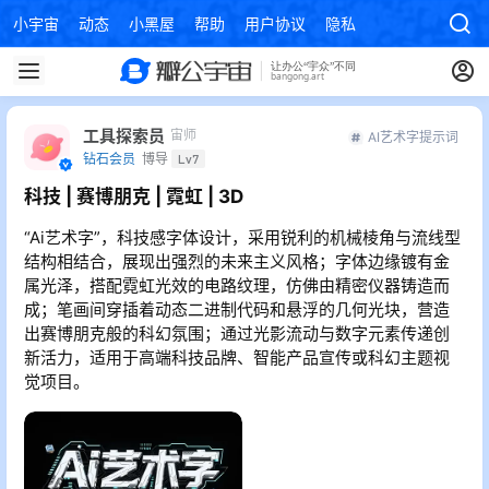
小宇宙
动态
小黑屋
帮助
用户协议
隐私政策
工具探索员
宙师
AI艺术字提示词
钻石会员
博导
Lv7
科技 | 赛博朋克 | 霓虹 | 3D
“Ai艺术字”，科技感字体设计，采用锐利的机械棱角与流线型
结构相结合，展现出强烈的未来主义风格；字体边缘镀有金
属光泽，搭配霓虹光效的电路纹理，仿佛由精密仪器铸造而
成；笔画间穿插着动态二进制代码和悬浮的几何光块，营造
出赛博朋克般的科幻氛围；通过光影流动与数字元素传递创
新活力，适用于高端科技品牌、智能产品宣传或科幻主题视
觉项目。