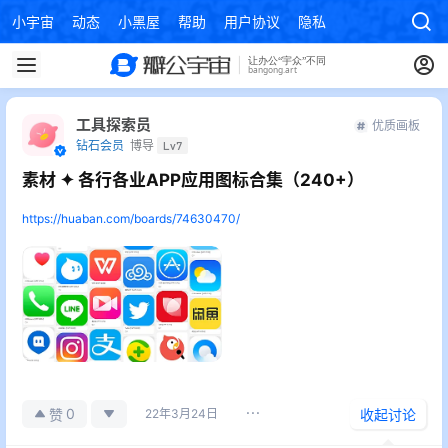
小宇宙
动态
小黑屋
帮助
用户协议
隐私政策
工具探索员
优质画板
钻石会员
博导
Lv7
素材 ✦ 各行各业APP应用图标合集（240+）
https://huaban.com/boards/74630470/
0
赞
22年3月24日
收起讨论