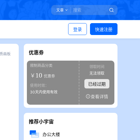
文章
登录
快速注册
优惠劵
质画板
限制商品分类
领取时间
无法领取
10
￥
优惠劵
已经过期
使用时效：
30天内使用有效
查看详情
推荐小宇宙
办公大楼