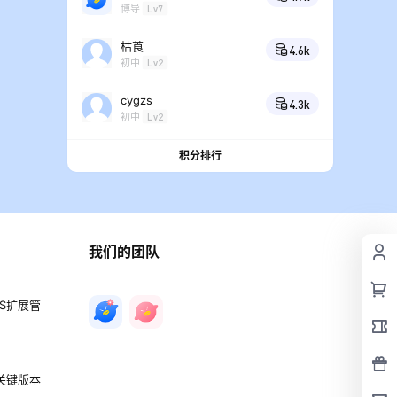
博导
Lv7
枯莨
4.6k
初中
Lv2
cygzs
4.3k
初中
Lv2
积分排行
我们的团队
PS扩展管
 关键版本