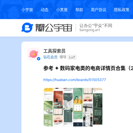
小宇宙
动态
小黑屋
帮助
用户协议
隐私政策
工具探索员
钻石会员
博导
Lv7
参考 ✦ 数码家电类的电商详情页合集（2
https://huaban.com/boards/51505377