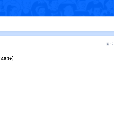
优
460+）