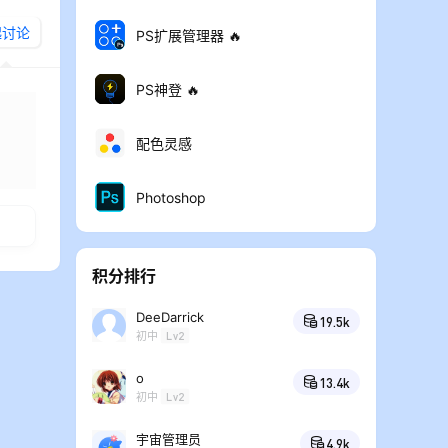
起讨论
PS扩展管理器 🔥
PS神登 🔥
配色灵感
布
Photoshop
积分排行
DeeDarrick
19.5k
初中
Lv2
o
13.4k
初中
Lv2
宇宙管理员
4.9k