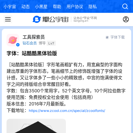
小宇宙
动态
小黑屋
帮助
用户协议
隐私政策
工具探索员
字体下载
钻石会员
博导
Lv7
字体：站酷酷黑体验版
［站酷酷黑体验版］字形笔画粗犷有力，用宽扁型的字面构
建出厚重的字体形态，笔画细节上的修饰既增强了字体的设
计感，又让字体多了一些小小的精致感，中宫的饱满使得文
字之间的排版组合非常醒目好看。
字数：包含3500个常用字，52个英文字母，10个阿拉伯数字
使用范围：免费授权全社会使用（包括商用）
版本信息：2016年7月最新版。
下载地址：
https://www.zcool.com.cn/special/zcoolfonts/