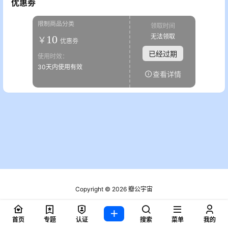
优惠劵
限制商品分类
领取时间
无法领取
10
￥
优惠劵
已经过期
使用时效：
30天内使用有效
查看详情
Copyright © 2026
瓣公宇宙
粤ICP备2021076721号
查询 3 次，耗时 0.1816 秒
首页
专题
认证
搜索
菜单
我的