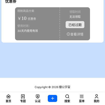
优惠劵
限制商品分类
领取时间
无法领取
10
￥
优惠劵
已经过期
使用时效：
30天内使用有效
查看详情
Copyright © 2026
瓣公宇宙
粤ICP备2021076721号
查询 3 次，耗时 0.2167 秒
首页
专题
认证
搜索
菜单
我的