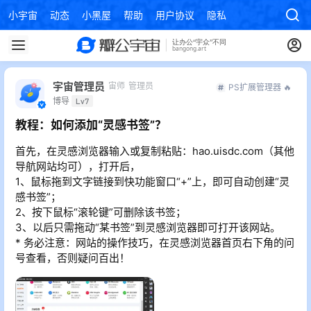
小宇宙
动态
小黑屋
帮助
用户协议
隐私政策
宇宙管理员
宙师
管理员
PS扩展管理器 🔥
博导
Lv7
教程：如何添加“灵感书签”？
首先，在灵感浏览器输入或复制粘贴：hao.uisdc.com（其他
导航网站均可），打开后，
1、鼠标拖到文字链接到快功能窗口“+”上，即可自动创建“灵
感书签”；
2、按下鼠标“滚轮键”可删除该书签；
3、以后只需拖动“某书签”到灵感浏览器即可打开该网站。
* 务必注意：网站的操作技巧，在灵感浏览器首页右下角的问
号查看，否则疑问百出！