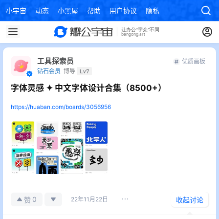
小宇宙
动态
小黑屋
帮助
用户协议
隐私政策
工具探索员
优质画板
钻石会员
博导
Lv7
字体灵感 ✦ 中文字体设计合集（8500+）
https://huaban.com/boards/3056956
0
赞
22年11月22日
收起讨论