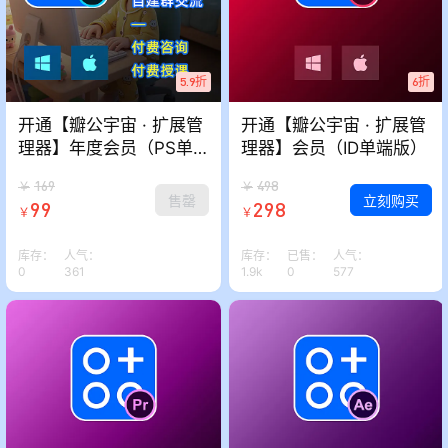
5.9折
6折
开通【瓣公宇宙 · 扩展管
开通【瓣公宇宙 · 扩展管
理器】年度会员（PS单
理器】会员（ID单端版）
端-自学版）
169
498
￥
￥
售罄
立刻购买
99
298
￥
￥
库存：
人气：
库存：
已售：
人气：
0
361
1.9k
0
577