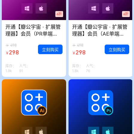
6折
6折
开通【瓣公宇宙 · 扩展管
开通【瓣公宇宙 · 扩展管
理器】会员（PR单端
理器】会员（AE单端
版）
版）
498
498
￥
￥
立刻购买
立刻购买
298
298
￥
￥
库存：
人气：
库存：
人气：
1.9k
91
1.8k
76