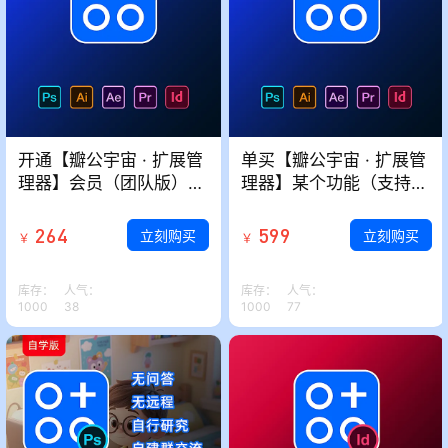
开通【瓣公宇宙 · 扩展管
单买【瓣公宇宙 · 扩展管
理器】会员（团队版）
理器】某个功能（支持按
（测试中…勿拍！）
永久/年/天）（测试中…
勿拍！）
264
599
立刻购买
立刻购买
￥
￥
库存：
人气：
库存：
人气：
1000
38
1000
77