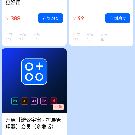
更好用
388
99
立刻购买
立刻购买
￥
￥
库存：
已售：
人气：
库存：
已售：
人气：
225
75
1.2k
176
24
1k
2.1折
开通【瓣公宇宙 · 扩展管
理器】会员（多端版）