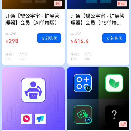
6折
8.4折
开通【瓣公宇宙 · 扩展管
开通【瓣公宇宙 · 扩展管
理器】会员（AI单端版）
理器】会员（PS单端
版）
498
498
￥
￥
立刻购买
立刻购买
298
416.4
￥
￥
库存：
人气：
库存：
人气：
1.5k
122
1.2k
786
8折