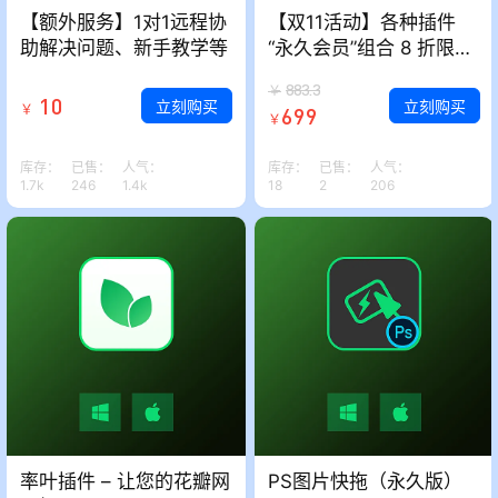
【额外服务】1对1远程协
【双11活动】各种插件
助解决问题、新手教学等
“永久会员”组合 8 折限量
套餐
883.3
￥
10
立刻购买
立刻购买
￥
699
￥
库存：
已售：
人气：
库存：
已售：
人气：
1.7k
246
1.4k
18
2
206
率叶插件 – 让您的花瓣网
PS图片快拖（永久版）