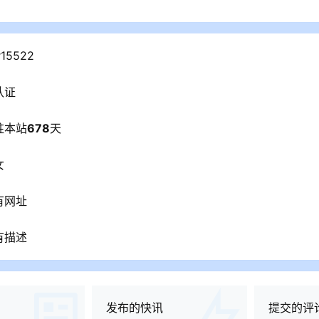
r15522
认证
驻本站
678
天
女
有网址
有描述
发布的快讯
提交的评