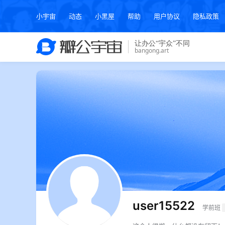
小宇宙
动态
小黑屋
帮助
用户协议
隐私政策
user15522
学前班